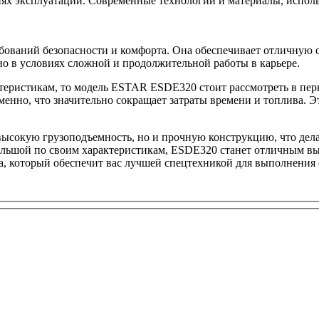
иях эксплуатации. Современные технологии и материалы, исполь
бований безопасности и комфорта. Она обеспечивает отличную о
но в условиях сложной и продолжительной работы в карьере.
еристикам, то модель ESTAR ESDE320 стоит рассмотреть в перв
менно, что значительно сокращает затраты времени и топлива. 
 высокую грузоподъемность, но и прочную конструкцию, что дела
большой по своим характеристикам, ESDE320 станет отличным в
а, который обеспечит вас лучшей спецтехникой для выполнения