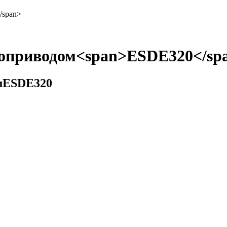
/span>
роприводом<span>ESDE320</sp
м
ESDE320