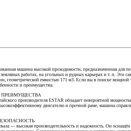
ованная машина высокой проходимости, предназначенная для п
земляных работах, на угольных и рудных карьерах и т. п. Это с
н, геометрической емкостью 171 м3. Если вы в поиске мощной т
бенности и преимущества.
: ПРЕИМУЩЕСТВА
йского производителя ESTAR обладает невероятной мощностью 
высокоэффективному двигателю и прочной раме, машина справля
БЕЗОПАСНОСТЬ
свала — высокая производительность и надежность. Он оснащён 