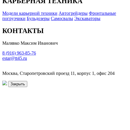
КАРЬЕРНАЯ ТЕХНИКА
Модели карьерной техники
Автогрейдеры
Фронтальные
погрузчики
Бульдозеры
Самосвалы
Экскаваторы
КОНТАКТЫ
Малявко Максим Иванович
8 (916) 963-85-76
estar@tt45.ru
Москва, Старопетровский проезд 11, корпус 1, офис 204
Закрыть